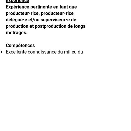
Expérience
Expérience pertinente en tant que
producteur•rice, producteur•rice
délégué•e et/ou superviseur•e de
production et postproduction de longs
métrages.
Compétences
Excellente connaissance du milieu du
cinéma et des processus de production
et de postproduction ;
Connaissance approfondie de
l'ensemble du processus de production
(budgets, techniques, syndicats, etc) ;
Maîtrise du français et de l’anglais, à
l’oral comme à l’écrit.
Aptitudes
Capacité à gérer plusieurs projets
simultanément ;
Compétences décisionnelles et bonne