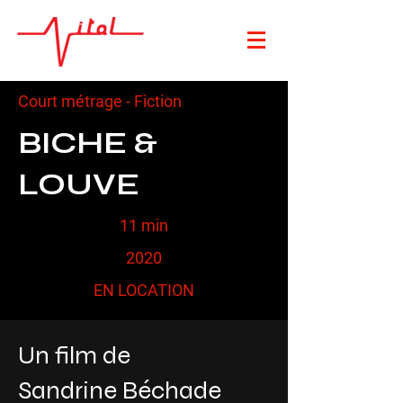
Court métrage - Fiction
BICHE &
LOUVE
11 min
2020
EN LOCATION
Un film de
Sandrine Béchade