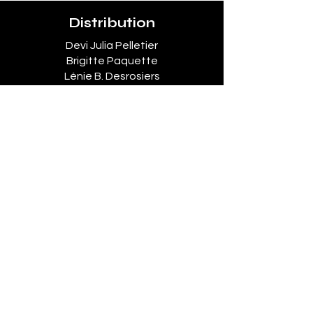
Distribution
Devi Julia Pelletier
Brigitte Paquette
Lénie B. Desrosiers
Équipe
Scénario et réalisation
- Sandrine
Béchade
Direction de la photographie
- Serge
Desrosiers csc
Montage
- Mirenda Ouellet
Musique originale
- Ghislain Leclant
Son
- Paskal Perreault, Pierre-Jules
Audet, Luc Boudrias
Maquillage
- Shantal Bard
Montage online
- Etienne Beaupré
Coloriste
- Charles Boileau
Producteur
- Serge Desrosiers