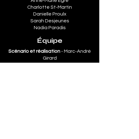
Anne-Marie Égré
Charlotte St-Martin
Danielle Proulx
Sarah Desjeunes
Nadia Paradis
Équipe
Scénario et réalisation
- Marc-André
Girard
Direction de la photographie
- Serge
Desrosiers csc
Montage
- Bernard-Eric Malouin
Musique
- Alex McMahon
Productrice au contenu
- Sandrine
Béchade
Direction artistique
- Jean-Luc
Charron
Mixage
- Luc Boudrias
Chef-maquilleuse
- Colleen Quinton
Cadreur
- Maxime Valsan