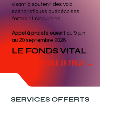
visant à soutenir des voix
scénaristiques québécoises
fortes et singulières.
Appel à projets ouvert
du 9 juin
au 20 septembre 2026.
LE FONDS VITAL
DÉPOSER UN PROJET →
SERVICES OFFERTS
MAISON DE PRODUCTION