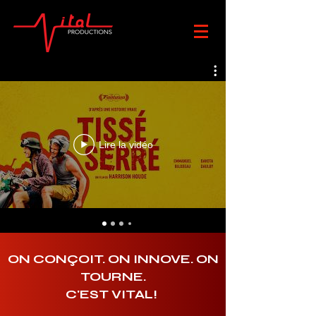
Lire la vidéo
ON CONÇOIT. ON INNOVE. ON
TOURNE.
C'EST VITAL!