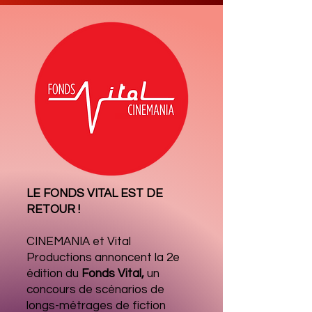
LE FONDS VITAL EST DE
RETOUR !
CINEMANIA et Vital
Productions annoncent la 2e
édition du
Fonds Vital,
un
concours de scénarios de
longs-métrages de fiction